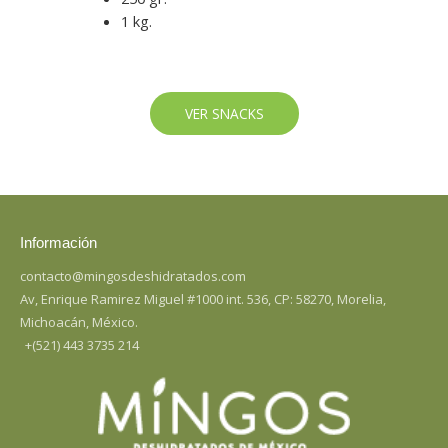
1 kg.
VER SNACKS
Información
contacto@mingosdeshidratados.com
Av, Enrique Ramirez Miguel #1000 int. 536, CP: 58270, Morelia,
Michoacán, México.
+(521) 443 3735 214