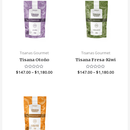
Tisanas Gourmet
Tisanas Gourmet
Tisana Otoño
Tisana Fresa-Kiwi
$
147.00
Valorado
–
$
1,180.00
$
147.00
Valorado
–
$
1,180.00
en
en
0
0
de
de
5
5