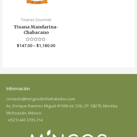
Tisanas Gourmet
Tisana Mandarina-
Chabacano
$
147.00
Valorado
–
$
1,180.00
en
0
de
5
Información
contacto@mingosdeshidratados.com
Av, Enrique Ramirez Miguel #1000 int. 536, CP: 58270, Morelia,
Michoacán, México.
+(521) 443 3735 214